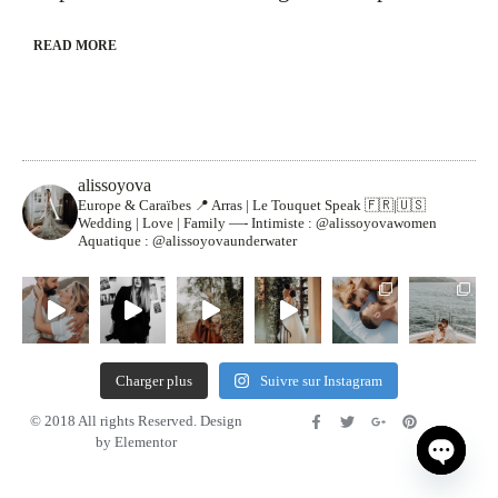
READ MORE
alissoyova
Europe & Caraïbes
📍 Arras | Le Touquet
Speak 🇫🇷|🇺🇸
Wedding | Love | Family
—-
Intimiste : @alissoyovawomen
Aquatique : @alissoyovaunderwater
Charger plus
Suivre sur Instagram
© 2018 All rights Reserved. Design
by Elementor
Open