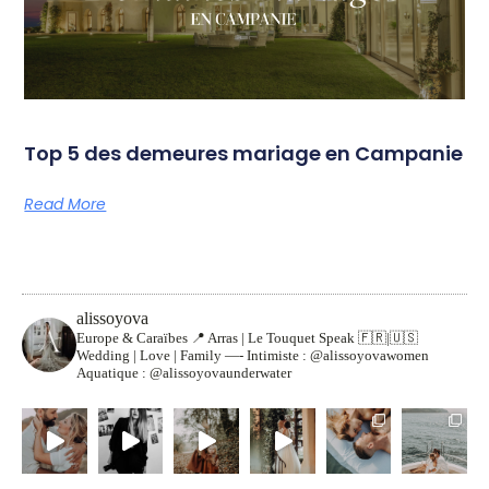
Top 5 des demeures mariage en Campanie
Read More
alissoyova
Europe & Caraïbes
📍 Arras | Le Touquet
Speak 🇫🇷|🇺🇸
Wedding | Love | Family
—-
Intimiste : @alissoyovawomen
Aquatique : @alissoyovaunderwater