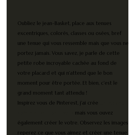
Oubliez le jean-Basket, place aux tenues
excentriques, colorés, classes ou osées, bref
une tenue qui vous ressemble mais que vous ne
portez jamais. Vous savez, je parle de cette
petite robe incroyable cachée au fond de
votre placard et qui n'attend que le bon
moment pour être portée. Et bien, c'est le
grand moment tant attendu !
Inspirez vous de Pinterest, j'ai crée
un tableau
spécialement pour vous
mais vous ouvez
également créer le votre. Observez les images,
reperez ce que vous aimez et créer une tenue