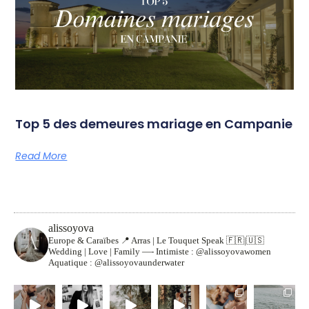
Top 5 des demeures mariage en Campanie
Read More
alissoyova
Europe & Caraïbes
📍 Arras | Le Touquet
Speak 🇫🇷|🇺🇸
Wedding | Love | Family
—-
Intimiste : @alissoyovawomen
Aquatique : @alissoyovaunderwater